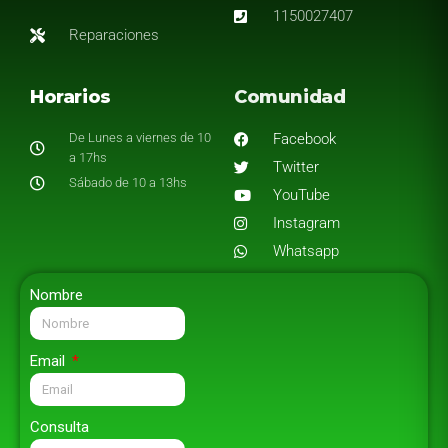
1150027407
Reparaciones
Horarios
Comunidad
De Lunes a viernes de 10
Facebook
a 17hs
Twitter
Sábado de 10 a 13hs
YouTube
Instagram
Whatsapp
Nombre
Email
Consulta