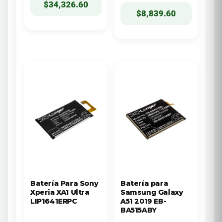
$
34,326.60
$
8,839.60
Batería Para Sony
Batería para
Xperia XA1 Ultra
Samsung Galaxy
LIP1641ERPC
A51 2019 EB-
BA515ABY