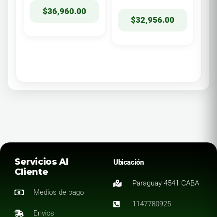
$
36,960.00
$
32,956.00
Servicios Al
Ubicación
Cliente
Paraguay 4541 CABA
Medios de pago
1147780925
Envios