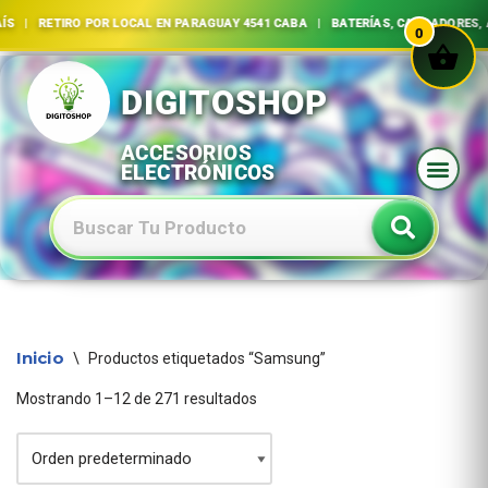
ÍS | RETIRO POR LOCAL EN PARAGUAY 4541 CABA | BATERÍAS, CARGADORES,
0
Ir
al
contenido
Baterias Especiales Electronica Y Electricidad
Inicio
\
Productos etiquetados “Samsung”
Mostrando 1–12 de 271 resultados