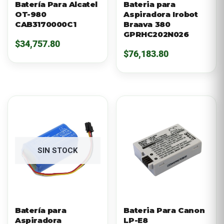
Batería Para Alcatel
Bateria para
OT-980
Aspiradora Irobot
CAB3170000C1
Braava 380
GPRHC202N026
$
34,757.80
$
76,183.80
SIN STOCK
Batería para
Bateria Para Canon
Aspiradora
LP-E8