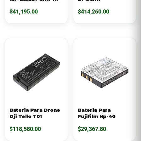
$
41,195.00
$
414,260.00
Bateria Para Drone
Bateria Para
Dji Tello T01
Fujifilm Np-40
$
118,580.00
$
29,367.80