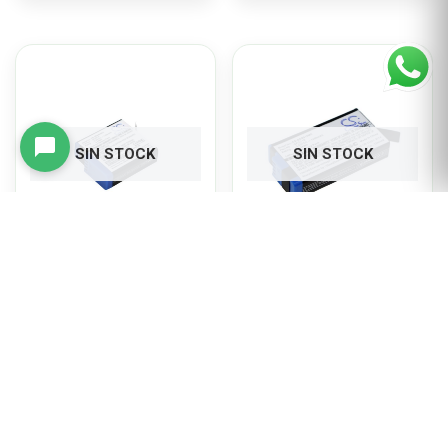
SIN STOCK
SIN STOCK
Batería Para Go Pro
Batería Para Go Pro
Hero 8 601-10197-00
Max 360 SPCC1B
$
41,102.60
$
41,102.60