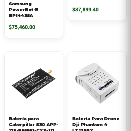
Samsung
$
37,899.40
PowerBot-E
BP14435A
$
75,460.00
Batería para
Bateria Para Drone
Caterpillar S30 APP-
Dji Phantom 4
12F-B55951-CXX-111
LT126RX