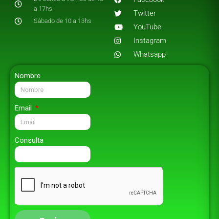
a 17hs
Twitter
Sábado de 10 a 13hs
YouTube
Instagram
Whatsapp
Nombre
Email
Consulta