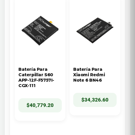
Batería Para
Batería Para
Caterpillar S60
Xiaomi Redmi
APP-12F-F5757I-
Note 6 BN46
CGX-111
$
34,326.60
$
40,779.20