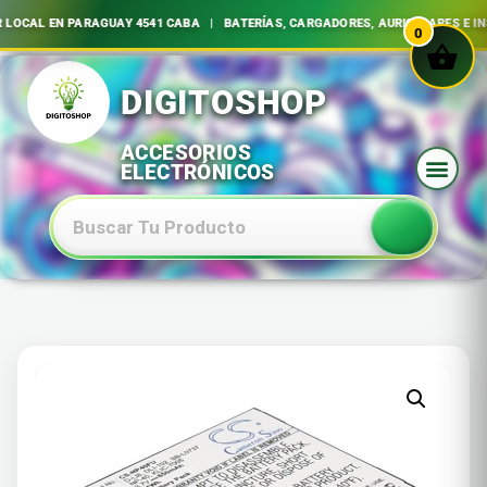
LOCAL EN PARAGUAY 4541 CABA | BATERÍAS, CARGADORES, AURICULARES E IN
0
Ir
al
contenido
Baterias Especiales Electronica Y Electricidad