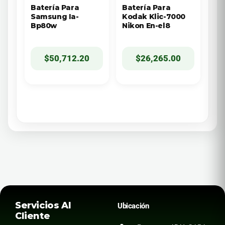
Batería Para
Batería Para
Samsung Ia-
Kodak Klic-7000
Bp80w
Nikon En-el8
$
50,712.20
$
26,265.00
Servicios Al
Ubicación
Cliente