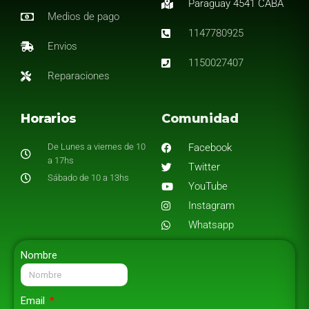
Paraguay 4541 CABA
Medios de pago
1147780925
Envios
1150027407
Reparaciones
Horarios
Comunidad
De Lunes a viernes de 10
Facebook
a 17hs
Twitter
Sábado de 10 a 13hs
YouTube
Instagram
Whatsapp
Nombre
Email