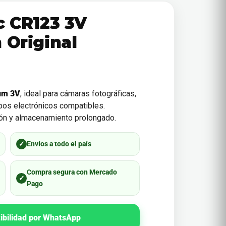
c CR123 3V
 Original
um 3V
, ideal para cámaras fotográficas,
ipos electrónicos compatibles.
ión y almacenamiento prolongado.
✓
Envíos a todo el país
Compra segura con Mercado
✓
Pago
ibilidad por WhatsApp