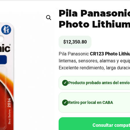
Pila Panasoni
Photo Lithium
$
12,350.80
Pila Panasonic
CR123 Photo Lithi
linternas, sensores, alarmas y equ
Excelente rendimiento, larga durac
✓
Producto probado antes del envío
✓
Retiro por local en CABA
Consultar compat