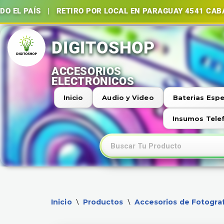
| RETIRO POR LOCAL EN PARAGUAY 4541 CABA | BATERÍ
Ir
al
contenido
Inicio
Audio y Video
Baterias Espe
Insumos Tele
Inicio
Productos
Accesorios de Fotograf
\
\