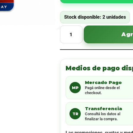
Stock disponible: 2 unidades
Agr
Medios de pago dis
Mercado Pago
MP
Pagá online desde el
checkout.
Transferencia
TR
Consultá los datos al
finalizar la compra.
Las promociones, cuotas y med