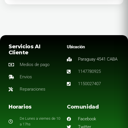
Servicios Al
Ubicación
Cliente
Paraguay 4541 CABA
Medios de pago
1147780925
Envios
1150027407
Reparaciones
Horarios
Comunidad
De Lunes a viernes de 10
Facebook
a 17hs
Twitter