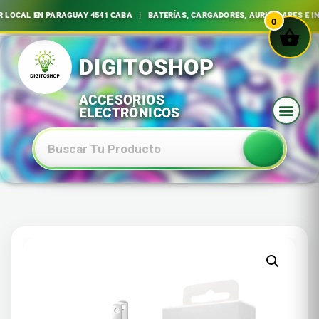
AL EN PARAGUAY 4541 CABA | BATERÍAS, CARGADORES, AURICULARES E INSUM
0
Ir
al
contenido
Baterias Especiales Electronica Y Electricidad