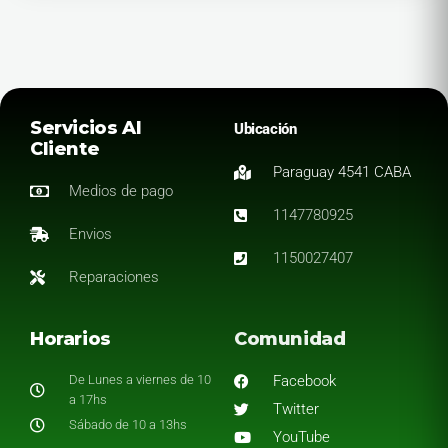
Servicios Al
Ubicación
Cliente
Paraguay 4541 CABA
Medios de pago
1147780925
Envios
1150027407
Reparaciones
Horarios
Comunidad
De Lunes a viernes de 10
Facebook
a 17hs
Twitter
Sábado de 10 a 13hs
YouTube