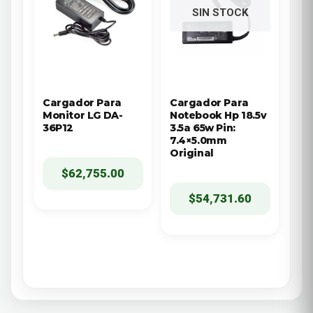
SIN STOCK
Cargador Para
Cargador Para
Monitor LG DA-
Notebook Hp 18.5v
36P12
3.5a 65w Pin:
7.4×5.0mm
Original
$
62,755.00
$
54,731.60