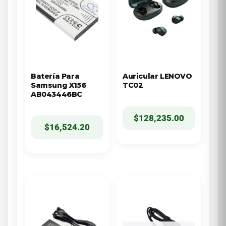
Batería Para
Auricular LENOVO
Samsung X156
TC02
AB043446BC
$
128,235.00
$
16,524.20