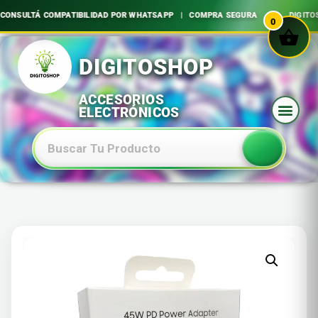
NSULTÁ COMPATIBILIDAD POR WHATSAPP | COMPRA SEGURA
DIGITOSHOP 
0
Ir
al
contenido
Baterias Especiales Electronica Y Electricidad