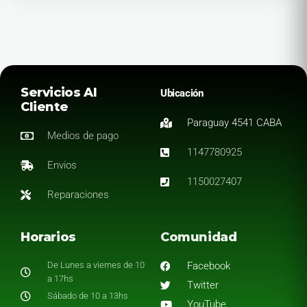
Servicios Al
Ubicación
Cliente
Paraguay 4541 CABA
Medios de pago
1147780925
Envios
1150027407
Reparaciones
Horarios
Comunidad
De Lunes a viernes de 10
Facebook
a 17hs
Twitter
Sábado de 10 a 13hs
YouTube