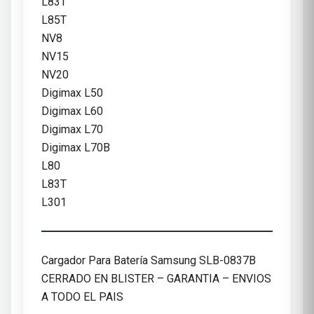
L83T
L85T
NV8
NV15
NV20
Digimax L50
Digimax L60
Digimax L70
Digimax L70B
L80
L83T
L301
Cargador Para Batería Samsung SLB-0837B
CERRADO EN BLISTER – GARANTIA – ENVIOS
A TODO EL PAIS