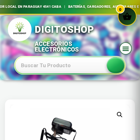
 LOCAL EN PARAGUAY 4541 CABA | BATERÍAS, CARGADORES, AURICULARES E 
0
Ir
al
contenido
Baterias Especiales Electronica Y Electricidad