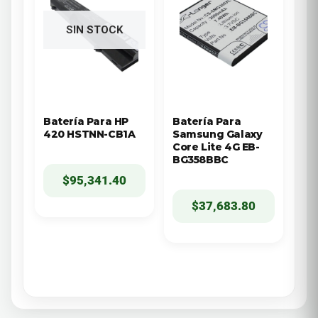
SIN STOCK
Batería Para HP
Batería Para
420 HSTNN-CB1A
Samsung Galaxy
Core Lite 4G EB-
BG358BBC
$
95,341.40
$
37,683.80