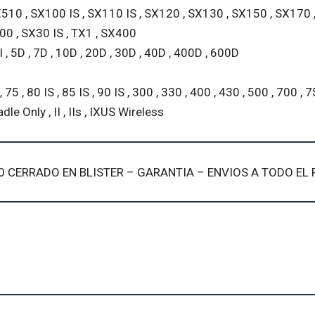
SX510 , SX100 IS , SX110 IS , SX120 , SX130 , SX150 , SX170 
0 , SX30 IS , TX1 , SX400
I , 5D , 7D , 10D , 20D , 30D , 40D , 400D , 600D
 , 75 , 80 IS , 85 IS , 90 IS , 300 , 330 , 400 , 430 , 500 , 700 , 7
adle Only , II , IIs , IXUS Wireless
400 CERRADO EN BLISTER – GARANTIA – ENVIOS A TODO EL 