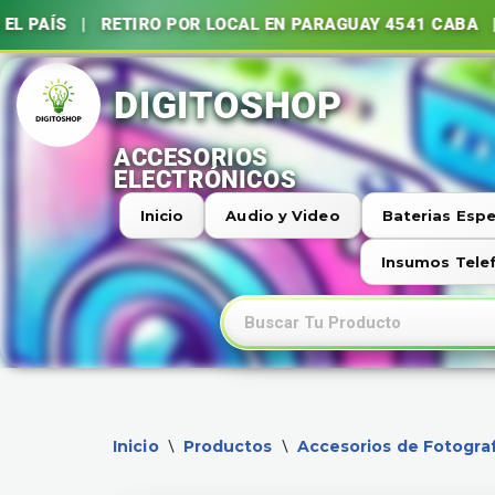
 RETIRO POR LOCAL EN PARAGUAY 4541 CABA | BATERÍA
Ir
al
contenido
Inicio
Audio y Video
Baterias Espe
Insumos Tele
Inicio
Productos
Accesorios de Fotograf
\
\