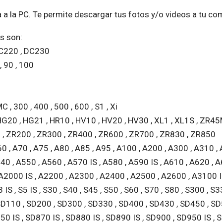
a a la PC. Te permite descargar tus fotos y/o videos a tu c
s son:
DC220 , DC230
 , 90 , 100
C , 300 , 400 , 500 , 600 , S1 , Xi
 HG20 , HG21 , HR10 , HV10 , HV20 , HV30 , XL1 , XL1S , ZR
 , ZR200 , ZR300 , ZR400 , ZR600 , ZR700 , ZR830 , ZR850
0 , A70 , A75 , A80 , A85 , A95 , A100 , A200 , A300 , A310 ,
0 , A550 , A560 , A570 IS , A580 , A590 IS , A610 , A620 , A
A2000 IS , A2200 , A2300 , A2400 , A2500 , A2600 , A3100 IS ,
S3 IS , S5 IS , S30 , S40 , S45 , S50 , S60 , S70 , S80 , S300 , 
 SD110 , SD200 , SD300 , SD330 , SD400 , SD430 , SD450 , S
850 IS , SD870 IS , SD880 IS , SD890 IS , SD900 , SD950 IS ,