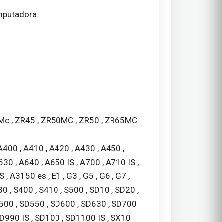
omputadora.
45Mc , ZR45 , ZR50MC , ZR50 , ZR65MC
 A400 , A410 , A420 , A430 , A450 ,
630 , A640 , A650 IS , A700 , A710 IS ,
 A3150 es , E1 , G3 , G5 , G6 , G7 ,
S330 , S400 , S410 , S500 , SD10 , SD20 ,
D500 , SD550 , SD600 , SD630 , SD700
 SD990 IS , SD100 , SD1100 IS , SX10