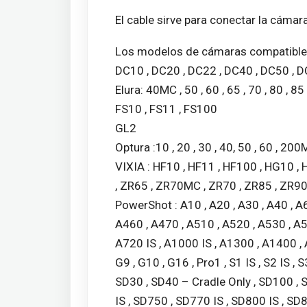
El cable sirve para conectar la cámar
Los modelos de cámaras compatible
DC10 , DC20 , DC22 , DC40 , DC50 , 
Elura: 40MC , 50 , 60 , 65 , 70 , 80 , 85
FS10 , FS11 , FS100
GL2
Optura :10 , 20 , 30 , 40, 50 , 60 , 200M
VIXIA : HF10 , HF11 , HF100 , HG10 ,
, ZR65 , ZR70MC , ZR70 , ZR85 , ZR90
PowerShot : A10 , A20 , A30 , A40 , A6
A460 , A470 , A510 , A520 , A530 , A54
A720 IS , A1000 IS , A1300 , A1400 , 
G9 , G10 , G16 , Pro1 , S1 IS , S2 IS , 
SD30 , SD40 – Cradle Only , SD100 ,
IS , SD750 , SD770 IS , SD800 IS , SD