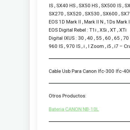
IS , SX40 HS , SX50 HS , SX500 IS , 
SX270 , SX520 , SX530 , SX600 , SX70
EOS 1D Mark II , Mark II N , 1Ds Mark I
EOS Digital Rebel : T1i , XSi , XT , XTi
Digital IXUS : 30 , 40 , 55 , 60 , 65 , 70
960 IS , 970 IS , i , I Zoom , i5 , i7 – Cr
Cable Usb Para Canon Ifc-300 Ifc-
Otros Productos:
Bateria CANON NB-10L