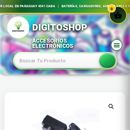
AL EN PARAGUAY 4541 CABA | BATERÍAS, CARGADORES, AURICULARES E INSU
0
Ir
al
contenido
Baterias Especiales Electronica Y Electricidad