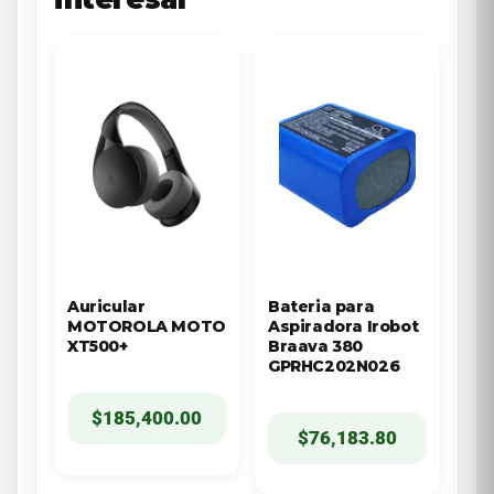
Auricular
Bateria para
MOTOROLA MOTO
Aspiradora Irobot
XT500+
Braava 380
GPRHC202N026
$
185,400.00
$
76,183.80