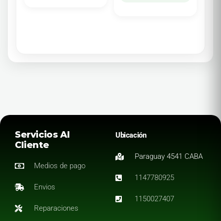
Servicios Al
Ubicación
Cliente
Paraguay 4541 CABA
Medios de pago
1147780925
Envios
1150027407
Reparaciones