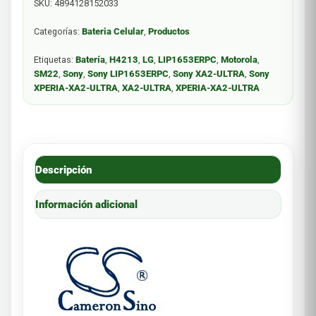
SKU:
4894128152033
Categorías:
Bateria Celular
,
Productos
Etiquetas:
Batería
,
H4213
,
LG
,
LIP1653ERPC
,
Motorola
,
SM22
,
Sony
,
Sony LIP1653ERPC
,
Sony XA2-ULTRA
,
Sony
XPERIA-XA2-ULTRA
,
XA2-ULTRA
,
XPERIA-XA2-ULTRA
Descripción
Información adicional