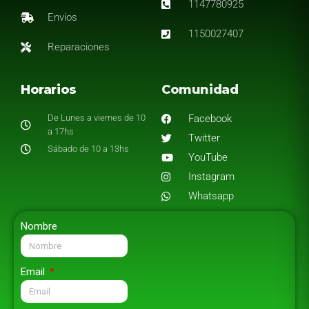
1147780925
Envios
1150027407
Reparaciones
Horarios
Comunidad
De Lunes a viernes de 10
Facebook
a 17hs
Twitter
Sábado de 10 a 13hs
YouTube
Instagram
Whatsapp
Nombre
Email