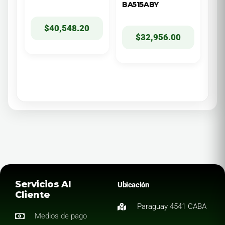
BA515ABY
$
40,548.20
$
32,956.00
Servicios Al
Ubicación
Cliente
Paraguay 4541 CABA
Medios de pago