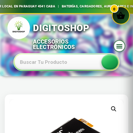
L EN PARAGUAY 4541 CABA | BATERÍAS, CARGADORES, AURICULARES E INSUM
0
Ir
al
contenido
Baterias Especiales Electronica Y Electricidad