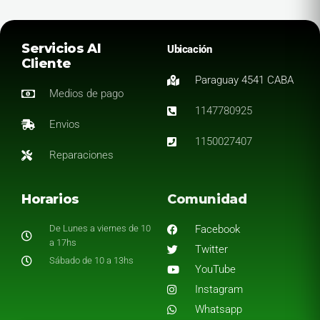
Servicios Al
Ubicación
Cliente
Paraguay 4541 CABA
Medios de pago
1147780925
Envios
1150027407
Reparaciones
Horarios
Comunidad
De Lunes a viernes de 10
Facebook
a 17hs
Twitter
Sábado de 10 a 13hs
YouTube
Instagram
Whatsapp