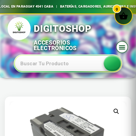
L EN PARAGUAY 4541 CABA | BATERÍAS, CARGADORES, AURICULARES E INSUM
0
Ir
al
contenido
Baterias Especiales Electronica Y Electricidad