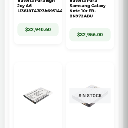
Batería Para Bgh
Batería Para
Joy A6
Samsung Galaxy
Li3818T43P3h695144
Note 10+ EB-
BN972ABU
$
32,940.60
$
32,956.00
SIN STOCK