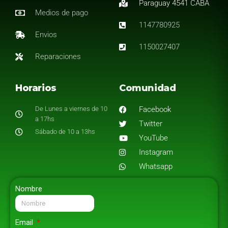
Paraguay 4541 CABA
Medios de pago
1147780925
Envios
1150027407
Reparaciones
Horarios
Comunidad
De Lunes a viernes de 10
Facebook
a 17hs
Twitter
Sábado de 10 a 13hs
YouTube
Instagram
Whatsapp
Nombre
Email