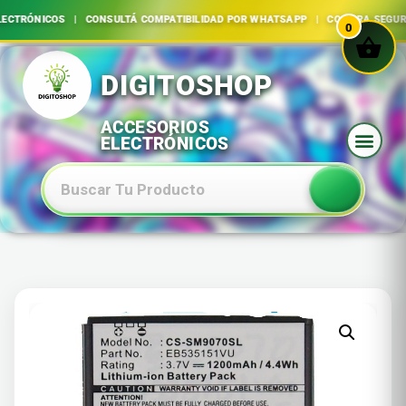
TRÓNICOS | CONSULTÁ COMPATIBILIDAD POR WHATSAPP | COMPRA SEGURA
0
Ir
al
contenido
Baterias Especiales Electronica Y Electricidad