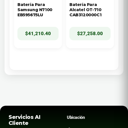
Batería Para
Batería Para
Samsung N7100
Alcatel OT-710
EB595675LU
CAB3120000C1
$
41,210.40
$
27,258.00
Servicios Al
Ubicación
Cliente