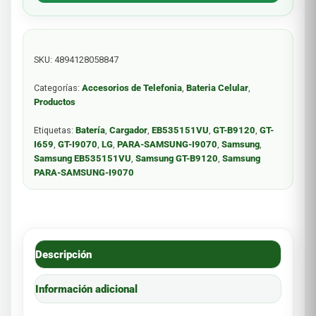
SKU:
4894128058847
Categorías:
Accesorios de Telefonia
,
Bateria Celular
,
Productos
Etiquetas:
Batería
,
Cargador
,
EB535151VU
,
GT-B9120
,
GT-
I659
,
GT-I9070
,
LG
,
PARA-SAMSUNG-I9070
,
Samsung
,
Samsung EB535151VU
,
Samsung GT-B9120
,
Samsung
PARA-SAMSUNG-I9070
Descripción
Información adicional