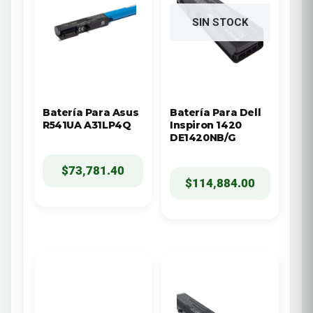
SIN STOCK
Batería Para Asus
Batería Para Dell
R541UA A31LP4Q
Inspiron 1420
DE1420NB/G
$
73,781.40
$
114,884.00