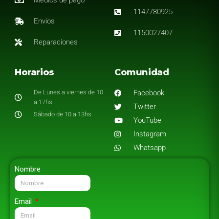
Medios de pago
1147780925
Envios
1150027407
Reparaciones
Horarios
Comunidad
De Lunes a viernes de 10
Facebook
a 17hs
Twitter
Sábado de 10 a 13hs
YouTube
Instagram
Whatsapp
Nombre
Email