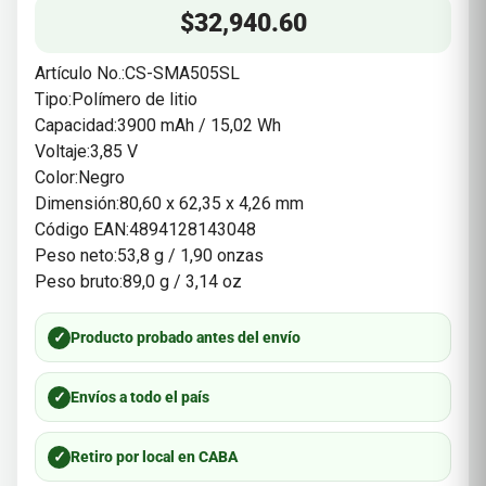
$
32,940.60
Artículo No.:CS-SMA505SL
Tipo:Polímero de litio
Capacidad:3900 mAh / 15,02 Wh
Voltaje:3,85 V
Color:Negro
Dimensión:80,60 x 62,35 x 4,26 mm
Código EAN:4894128143048
Peso neto:53,8 g / 1,90 onzas
Peso bruto:89,0 g / 3,14 oz
✓
Producto probado antes del envío
✓
Envíos a todo el país
✓
Retiro por local en CABA