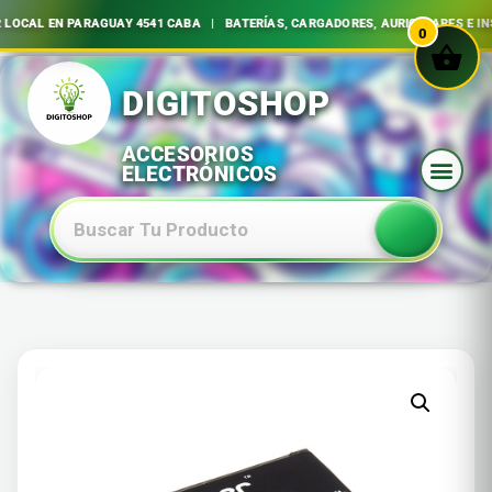
OCAL EN PARAGUAY 4541 CABA | BATERÍAS, CARGADORES, AURICULARES E INS
0
Ir
al
contenido
Baterias Especiales Electronica Y Electricidad