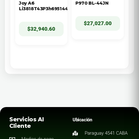
Joy A6
P970 BL-44JN
Li3818T43P3h695144
$
27,027.00
$
32,940.60
Servicios Al
Ubicación
Cliente
Paraguay 4541 CABA