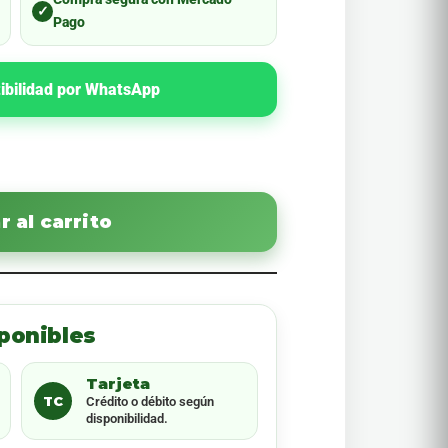
✓
Pago
ibilidad por WhatsApp
 al carrito
ponibles
Tarjeta
TC
Crédito o débito según
disponibilidad.