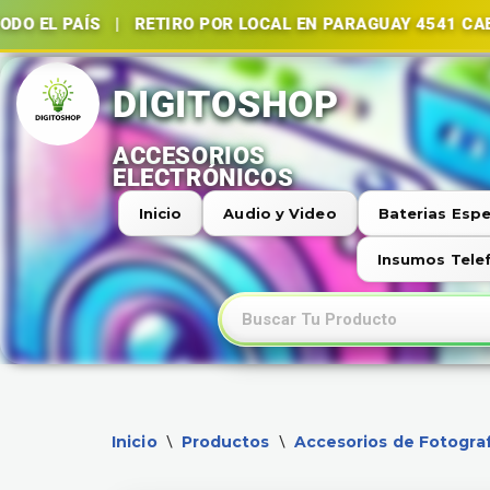
S | RETIRO POR LOCAL EN PARAGUAY 4541 CABA | BATE
Ir
al
contenido
Inicio
Audio y Video
Baterias Espe
Insumos Tele
Inicio
Productos
Accesorios de Fotograf
\
\