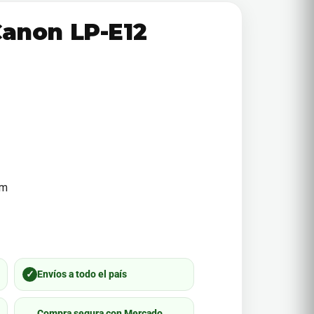
Canon LP-E12
mm
✓
Envíos a todo el país
Compra segura con Mercado