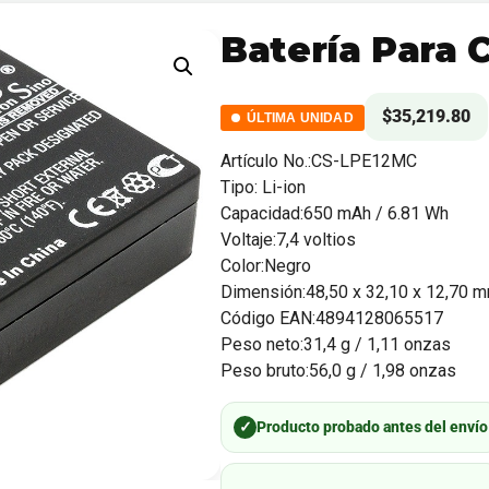
Batería Para 
$
35,219.80
ÚLTIMA UNIDAD
Artículo No.:CS-LPE12MC
Tipo: Li-ion
Capacidad:650 mAh / 6.81 Wh
Voltaje:7,4 voltios
Color:Negro
Dimensión:48,50 x 32,10 x 12,70 
Código EAN:4894128065517
Peso neto:31,4 g / 1,11 onzas
Peso bruto:56,0 g / 1,98 onzas
✓
Producto probado antes del envío