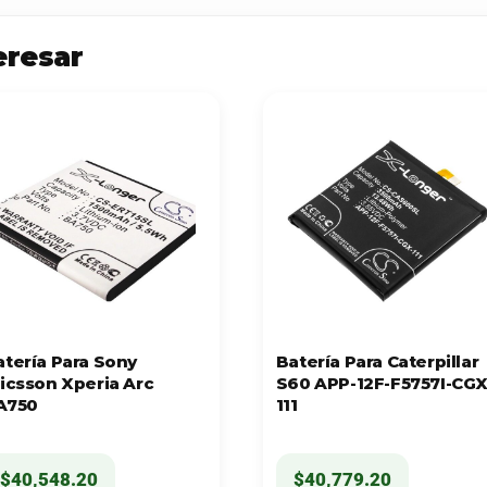
eresar
atería Para Sony
Batería Para Caterpillar
ricsson Xperia Arc
S60 APP-12F-F5757I-CGX
A750
111
$
40,548.20
$
40,779.20