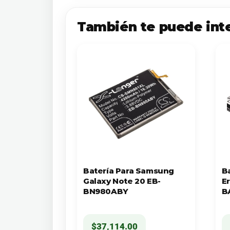
También te puede int
Batería Para Samsung
B
Galaxy Note 20 EB-
E
BN980ABY
B
$
37,114.00