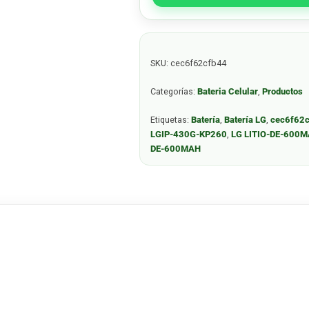
SKU:
cec6f62cfb44
Categorías:
Bateria Celular
,
Productos
Etiquetas:
Batería
,
Batería LG
,
cec6f62
LGIP-430G-KP260
,
LG LITIO-DE-600
DE-600MAH