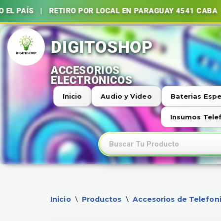
 EL PAÍS | RETIRO POR LOCAL EN PARAGUAY 4541 CABA
Ir
al
contenido
Inicio
Audio y Video
Baterias Espe
Insumos Tele
Inicio
Productos
Accesorios de Telefon
\
\