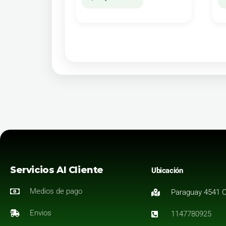
Servicios Al Cliente
Ubicación
Medios de pago
Paraguay 4541 
Envios
1147780925