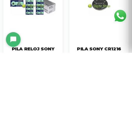
PILA RELOJ SONY
PILA SONY CR1216
377 SR626SW
$
3,095.40
$
46.20
Agregar al
Agregar al
carrito
carrito