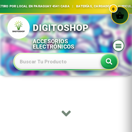
OR LOCAL EN PARAGUAY 4541 CABA | BATERÍAS, CARGADORES, AURICULARES 
0
Ir
al
contenido
Baterias Especiales Electronica Y Electricidad