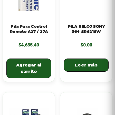
Pila Para Control
PILA RELOJ SONY
Remoto A27 / 27A
364 SR621SW
$
4,635.40
$
0.00
Agregar al
Leer más
carrito