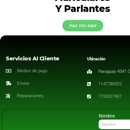
Y Parlantes
Haz clic aquí
Servicios Al Cliente
Ubicación
Medios de pago
Paraguay 4541 
Envios
1147780925
Reparaciones
1150027407
Nombre