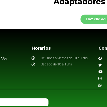
Adaptadores 
Haz clic aqu
Horarios
Co
De Lunes a viernes de 10 a 17hs
CABA
Sábado de 10 a 13hs