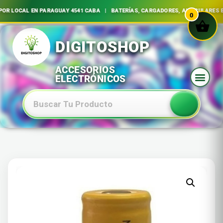
R LOCAL EN PARAGUAY 4541 CABA | BATERÍAS, CARGADORES, AURICULARES E 
0
Ir
al
contenido
Baterias Especiales Electronica Y Electricidad