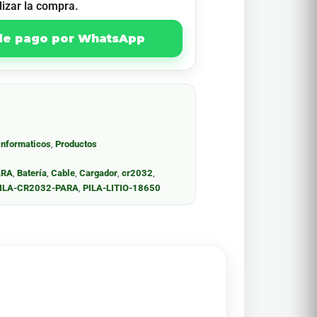
lizar la compra.
 de pago por WhatsApp
Informaticos
,
Productos
ARA
,
Batería
,
Cable
,
Cargador
,
cr2032
,
ILA-CR2032-PARA
,
PILA-LITIO-18650