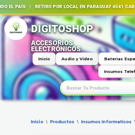
S | RETIRO POR LOCAL EN PARAGUAY 4541 CABA | BATE
Ir
al
contenido
Inicio
Audio y Video
Baterias Espe
Insumos Tele
Inicio
Productos
Insumos Informaticos
\
\