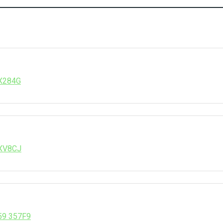
 X284G
 XV8CJ
559 357F9