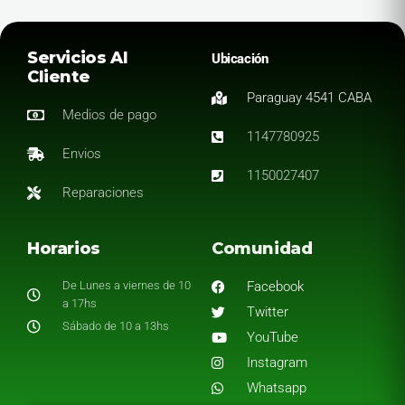
Servicios Al
Ubicación
Cliente
Paraguay 4541 CABA
Medios de pago
1147780925
Envios
1150027407
Reparaciones
Horarios
Comunidad
De Lunes a viernes de 10
Facebook
a 17hs
Twitter
Sábado de 10 a 13hs
YouTube
Instagram
Whatsapp