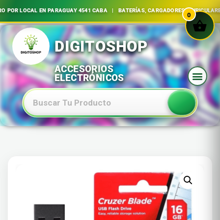
LOCAL EN PARAGUAY 4541 CABA | BATERÍAS, CARGADORES, AURICULARES E I
0
Ir
al
contenido
Baterias Especiales Electronica Y Electricidad