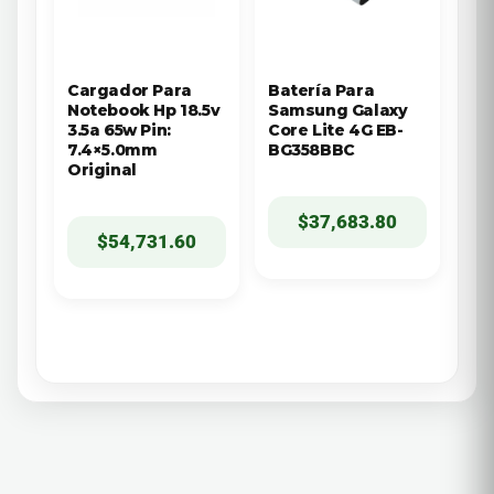
Cargador Para
Batería Para
Notebook Hp 18.5v
Samsung Galaxy
3.5a 65w Pin:
Core Lite 4G EB-
7.4×5.0mm
BG358BBC
Original
$
37,683.80
$
54,731.60