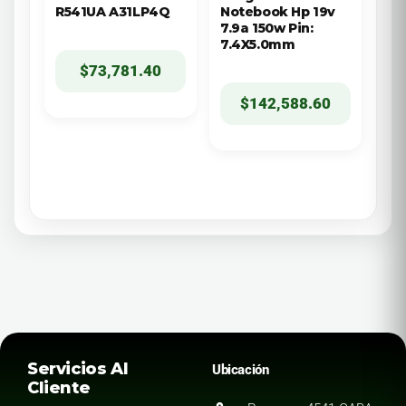
R541UA A31LP4Q
Notebook Hp 19v
7.9a 150w Pin:
7.4X5.0mm
$
73,781.40
$
142,588.60
Servicios Al
Ubicación
Cliente