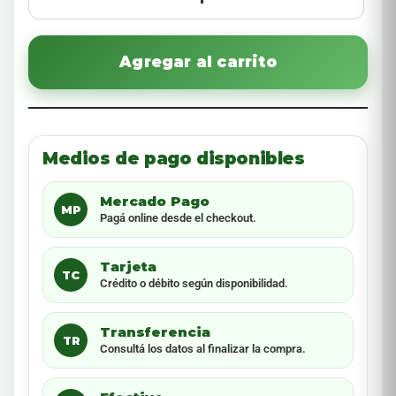
Agregar al carrito
Medios de pago disponibles
Mercado Pago
MP
Pagá online desde el checkout.
Tarjeta
TC
Crédito o débito según disponibilidad.
Transferencia
TR
Consultá los datos al finalizar la compra.