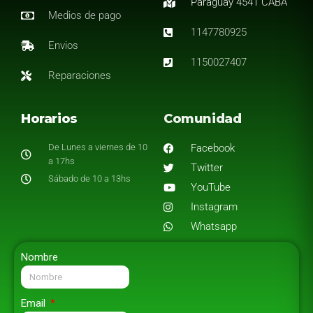
Paraguay 4541 CABA
Medios de pago
1147780925
Envios
1150027407
Reparaciones
Horarios
Comunidad
De Lunes a viernes de 10
Facebook
a 17hs
Twitter
Sábado de 10 a 13hs
YouTube
Instagram
Whatsapp
Nombre
Email