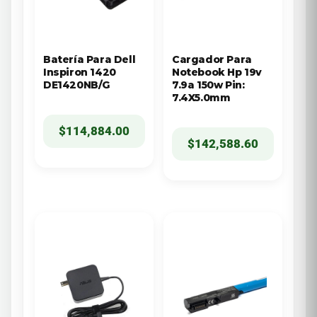
Batería Para Dell
Cargador Para
Inspiron 1420
Notebook Hp 19v
DE1420NB/G
7.9a 150w Pin:
7.4X5.0mm
$
114,884.00
$
142,588.60