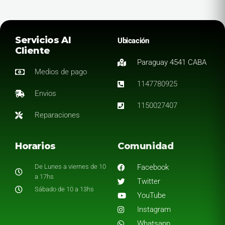
Servicios Al
Ubicación
Cliente
Paraguay 4541 CABA
Medios de pago
1147780925
Envios
1150027407
Reparaciones
Horarios
Comunidad
De Lunes a viernes de 10
Facebook
a 17hs
Twitter
Sábado de 10 a 13hs
YouTube
Instagram
Whatsapp