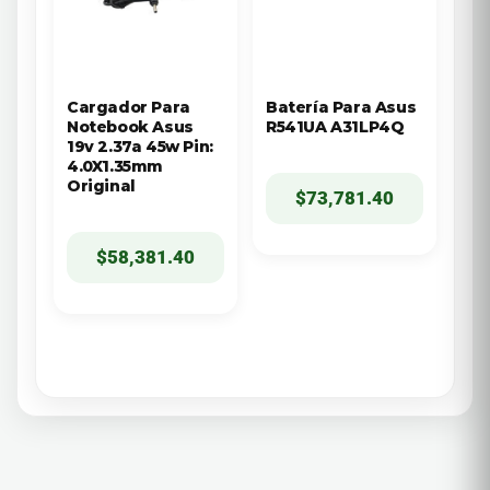
Cargador Para
Batería Para Asus
Notebook Asus
R541UA A31LP4Q
19v 2.37a 45w Pin:
4.0X1.35mm
Original
$
73,781.40
$
58,381.40