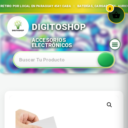
O POR LOCAL EN PARAGUAY 4541 CABA | BATERÍAS, CARGADORES, AURICULARE
0
Ir
al
contenido
Baterias Especiales Electronica Y Electricidad