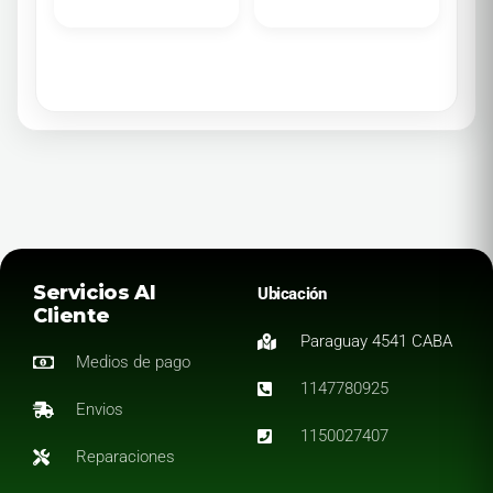
Servicios Al
Ubicación
Cliente
Paraguay 4541 CABA
Medios de pago
1147780925
Envios
1150027407
Reparaciones