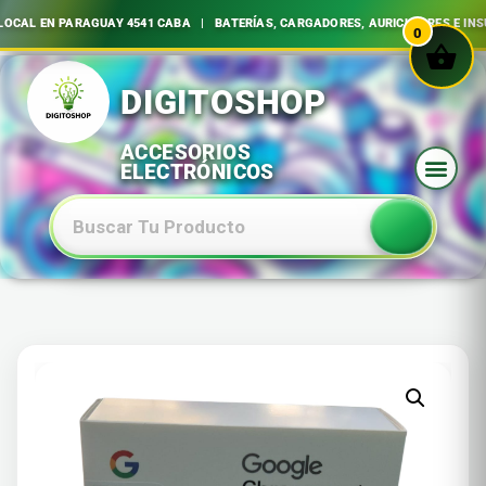
AL EN PARAGUAY 4541 CABA | BATERÍAS, CARGADORES, AURICULARES E INSUM
0
Ir
al
contenido
Baterias Especiales Electronica Y Electricidad