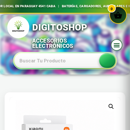
L EN PARAGUAY 4541 CABA | BATERÍAS, CARGADORES, AURICULARES E INSUM
0
Ir
al
contenido
Baterias Especiales Electronica Y Electricidad