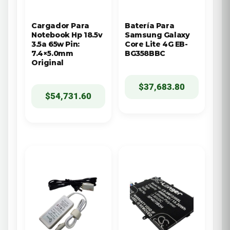
Cargador Para
Batería Para
Notebook Hp 18.5v
Samsung Galaxy
3.5a 65w Pin:
Core Lite 4G EB-
7.4×5.0mm
BG358BBC
Original
$
37,683.80
$
54,731.60