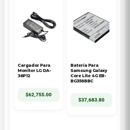
Cargador Para
Batería Para
Monitor LG DA-
Samsung Galaxy
36P12
Core Lite 4G EB-
BG358BBC
$
62,755.00
$
37,683.80