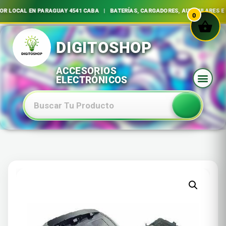
LOCAL EN PARAGUAY 4541 CABA | BATERÍAS, CARGADORES, AURICULARES E IN
0
Ir
al
contenido
Baterias Especiales Electronica Y Electricidad