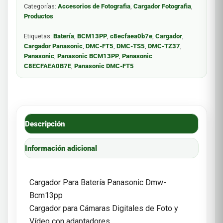
Categorías:
Accesorios de Fotografia
,
Cargador Fotografia
,
Productos
Etiquetas:
Batería
,
BCM13PP
,
c8ecfaea0b7e
,
Cargador
,
Cargador Panasonic
,
DMC-FT5
,
DMC-TS5
,
DMC-TZ37
,
Panasonic
,
Panasonic BCM13PP
,
Panasonic
C8ECFAEA0B7E
,
Panasonic DMC-FT5
Descripción
Información adicional
Cargador Para Batería Panasonic Dmw-
Bcm13pp
Cargador para Cámaras Digitales de Foto y
Vídeo con adaptadores