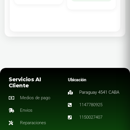
Servicios Al
Ubicación
Cliente
Paraguay 4541 CABA
Medios de pago
1147780925
Envios
1150027407
Reparaciones