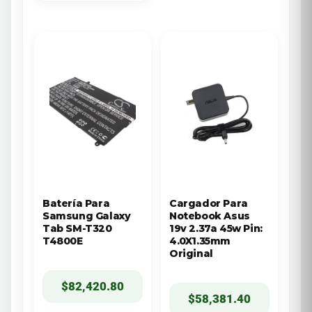
Batería Para
Cargador Para
Samsung Galaxy
Notebook Asus
Tab SM-T320
19v 2.37a 45w Pin:
T4800E
4.0X1.35mm
Original
$
82,420.80
$
58,381.40