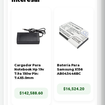
Cargador Para
Batería Para
Notebook Hp 19v
Samsung X156
7.9a 150w Pin:
AB043446BC
7.4X5.0mm
$
16,524.20
$
142,588.60