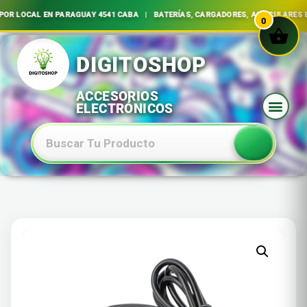
OR LOCAL EN PARAGUAY 4541 CABA | BATERÍAS, CARGADORES, AURICULARES E
0
Ir
al
contenido
Baterias Especiales Electronica Y Electricidad