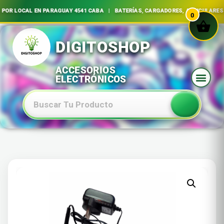
R LOCAL EN PARAGUAY 4541 CABA | BATERÍAS, CARGADORES, AURICULARES E 
0
Ir
al
contenido
Baterias Especiales Electronica Y Electricidad