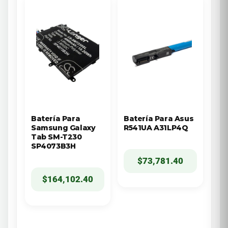
Batería Para
Batería Para Asus
Samsung Galaxy
R541UA A31LP4Q
Tab SM-T230
SP4073B3H
$
73,781.40
$
164,102.40