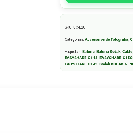
SKU:
UC-E20
Categorías:
Accesorios de Fotografia
,
C
Etiquetas:
Batería
,
Batería Kodak
,
Cable
EASYSHARE-C143
,
EASYSHARE-C150
EASYSHARE-C142
,
Kodak KODAK-5-P