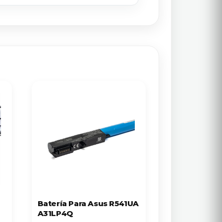
Batería Para Asus R541UA
A31LP4Q