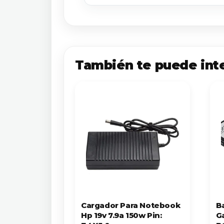
También te puede int
Cargador Para Notebook
B
Hp 19v 7.9a 150w Pin:
G