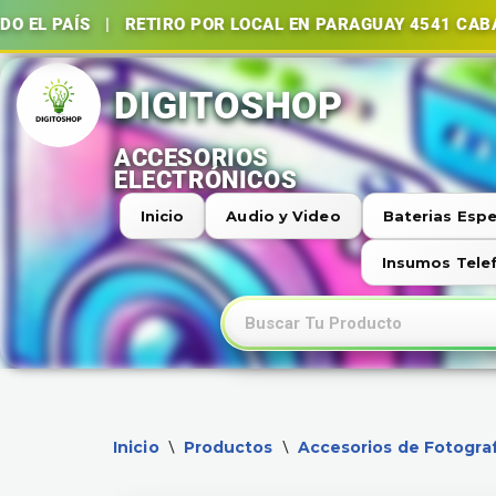
S | RETIRO POR LOCAL EN PARAGUAY 4541 CABA | BATE
Ir
al
contenido
Inicio
Audio y Video
Baterias Espe
Insumos Tele
Inicio
Productos
Accesorios de Fotograf
\
\