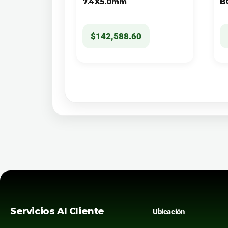
7.4X5.0mm
B
$
142,588.60
Servicios Al Cliente
Ubicación