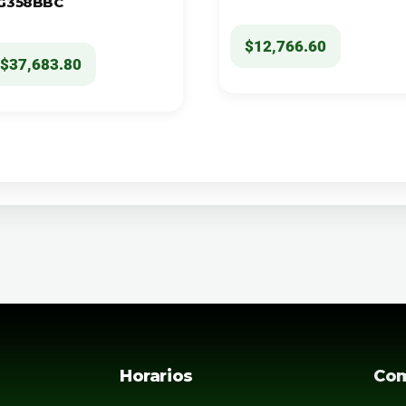
G358BBC
$
12,766.60
$
37,683.80
Horarios
Co