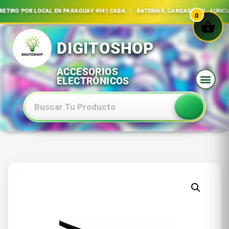
| RETIRO POR LOCAL EN PARAGUAY 4541 CABA | BATERÍAS, CARGADORES, AUR
0
Ir
al
contenido
Baterias Especiales Electronica Y Electricidad