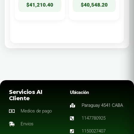
$
41,210.40
$
40,548.20
Servicios Al
Ubicación
Cliente
Paraguay 4541 CABA
Medios de pago
1147780925
Envios
1150027407