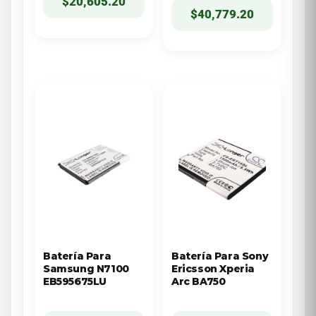
$
20,605.20
$
40,779.20
Batería Para
Batería Para Sony
Samsung N7100
Ericsson Xperia
EB595675LU
Arc BA750