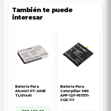
También te puede
interesar
Batería Para
Batería Para
Alcatel OT-4005
Caterpillar S60
TLi014A1
APP-12F-F5757I-
CGX-111