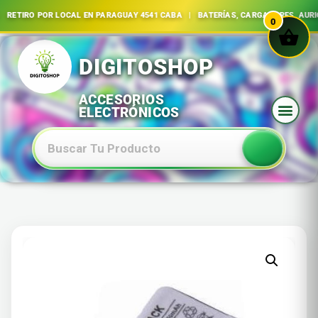
| RETIRO POR LOCAL EN PARAGUAY 4541 CABA | BATERÍAS, CARGADORES, AU
0
Ir
al
contenido
Baterias Especiales Electronica Y Electricidad