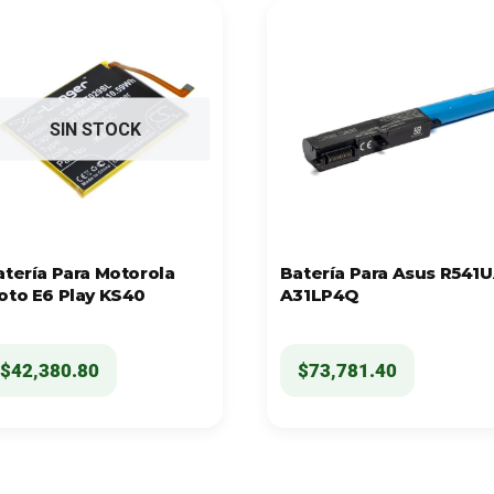
SIN STOCK
atería Para Motorola
Batería Para Asus R541
oto E6 Play KS40
A31LP4Q
$
42,380.80
$
73,781.40