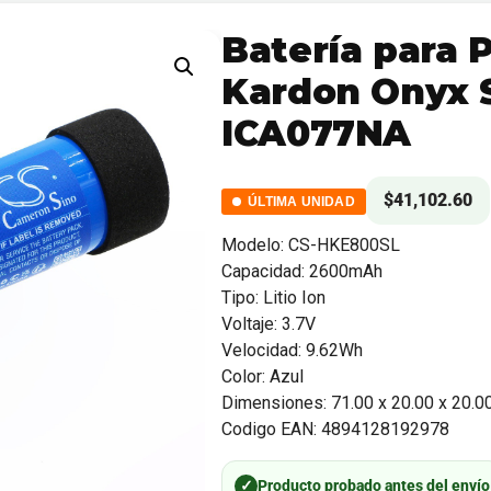
Batería para 
Kardon Onyx 
ICA077NA
$
41,102.60
ÚLTIMA UNIDAD
Modelo: CS-HKE800SL
Capacidad: 2600mAh
Tipo: Litio Ion
Voltaje: 3.7V
Velocidad: 9.62Wh
Color: Azul
Dimensiones: 71.00 x 20.00 x 20.
Codigo EAN: 4894128192978
✓
Producto probado antes del envío