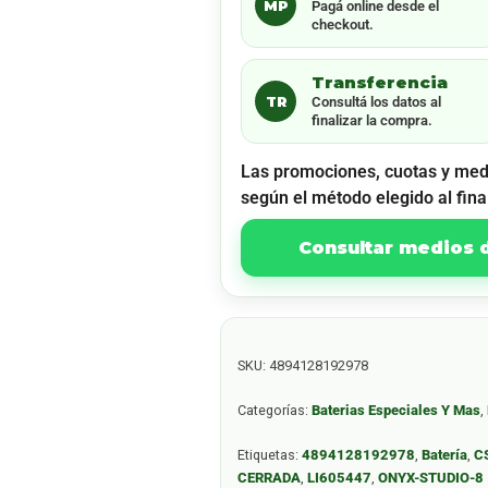
MP
Pagá online desde el
checkout.
Transferencia
TR
Consultá los datos al
finalizar la compra.
Las promociones, cuotas y med
según el método elegido al fina
Consultar medios
SKU:
4894128192978
Categorías:
Baterias Especiales Y Mas
,
Etiquetas:
4894128192978
,
Batería
,
C
CERRADA
,
LI605447
,
ONYX-STUDIO-8