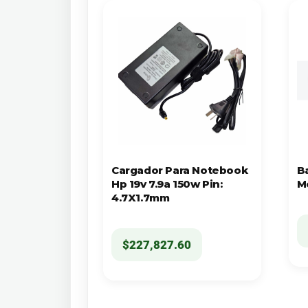
Cargador Para Notebook
B
Hp 19v 7.9a 150w Pin:
M
4.7X1.7mm
$
227,827.60