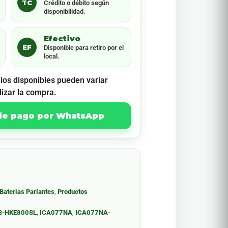
TC
Crédito o débito según
disponibilidad.
Efectivo
EF
Disponible para retiro por el
local.
ios disponibles pueden variar
lizar la compra.
 de pago por WhatsApp
Baterias Parlantes
,
Productos
S-HKE800SL
,
ICA077NA
,
ICA077NA-