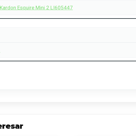
 Kardon Esquire Mini 2 LI605447
m
eresar