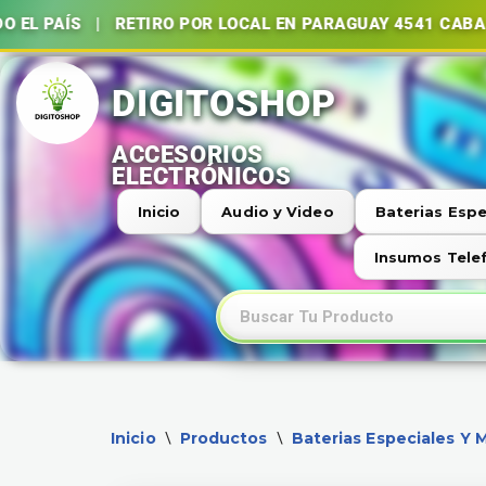
 | RETIRO POR LOCAL EN PARAGUAY 4541 CABA | BATER
Ir
al
contenido
Inicio
Audio y Video
Baterias Espe
Insumos Tele
Inicio
Productos
Baterias Especiales Y 
\
\