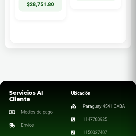
$
28,751.80
Servicios Al
Ubicación
Cliente
Paraguay 4541 CABA
Medios de pago
1147780925
Envios
1150027407