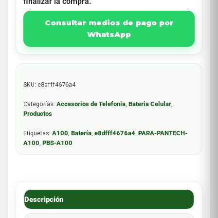
finalizar la compra.
Consultar medios de pago por
WhatsApp
SKU:
e8dfff4676a4
Categorías:
Accesorios de Telefonia
,
Bateria Celular
,
Productos
Etiquetas:
A100
,
Batería
,
e8dfff4676a4
,
PARA-PANTECH-
A100
,
PBS-A100
Descripción