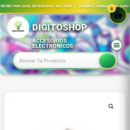
O POR LOCAL EN PARAGUAY 4541 CABA | BATERÍAS, CARGADORES, AURICULARE
0
Ir
al
contenido
Baterias Especiales Electronica Y Electricidad