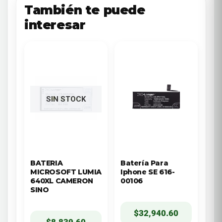
También te puede
interesar
SIN STOCK
BATERIA
Batería Para
MICROSOFT LUMIA
Iphone SE 616-
640XL CAMERON
00106
SINO
$
32,940.60
$
8,839.60