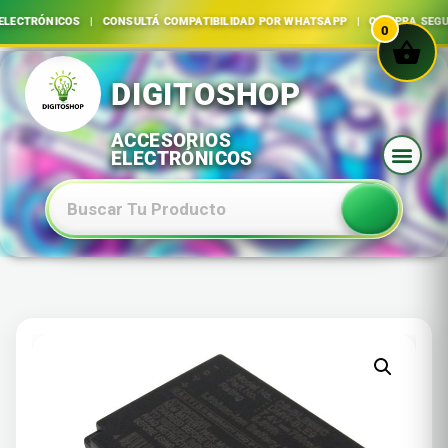
ECTRÓNICOS | CONSULTÁ COMPATIBILIDAD POR WHATSAPP | COMPRA SEGURA
0
Ir
al
contenido
Baterias Especiales Electronica Y Electricidad