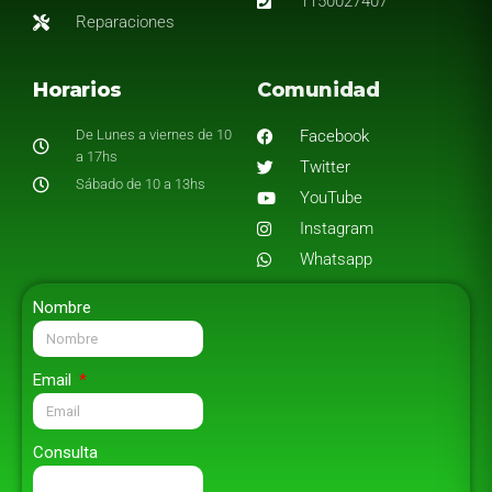
1150027407
Reparaciones
Horarios
Comunidad
De Lunes a viernes de 10
Facebook
a 17hs
Twitter
Sábado de 10 a 13hs
YouTube
Instagram
Whatsapp
Nombre
Email
Consulta