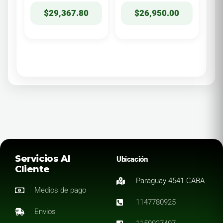
$
29,367.80
$
26,950.00
Servicios Al
Ubicación
Cliente
Paraguay 4541 CABA
Medios de pago
1147780925
Envios