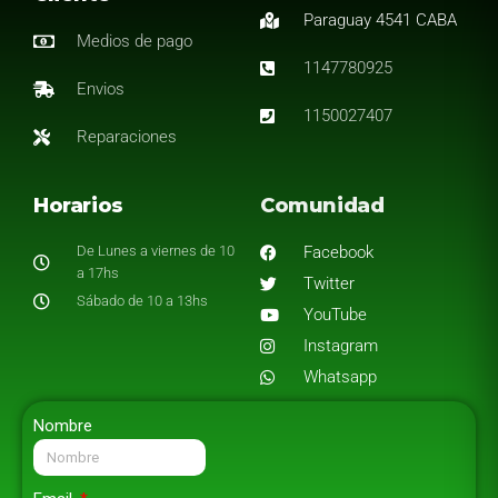
Paraguay 4541 CABA
Medios de pago
1147780925
Envios
1150027407
Reparaciones
Horarios
Comunidad
De Lunes a viernes de 10
Facebook
a 17hs
Twitter
Sábado de 10 a 13hs
YouTube
Instagram
Whatsapp
Nombre