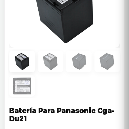
Batería Para Panasonic Cga-
Du21