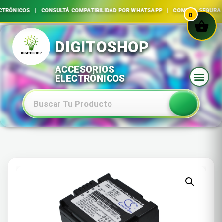
TRÓNICOS | CONSULTÁ COMPATIBILIDAD POR WHATSAPP | COMPRA SEGURA
0
Ir
al
contenido
Baterias Especiales Electronica Y Electricidad