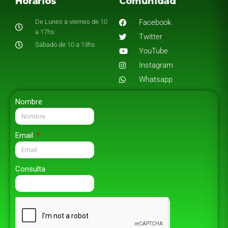
Horarios
Comunidad
De Lunes a viernes de 10
Facebook
a 17hs
Twitter
Sábado de 10 a 13hs
YouTube
Instagram
Whatsapp
Nombre
Email
Consulta