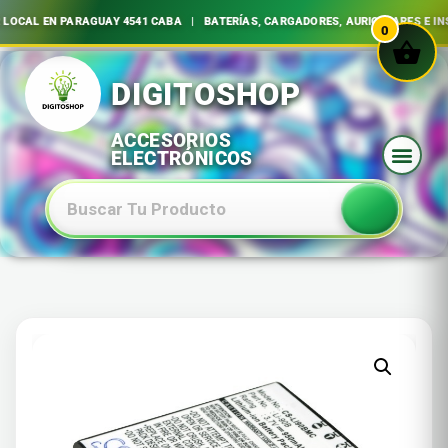
LOCAL EN PARAGUAY 4541 CABA | BATERÍAS, CARGADORES, AURICULARES E IN
0
Ir
al
contenido
Baterias Especiales Electronica Y Electricidad