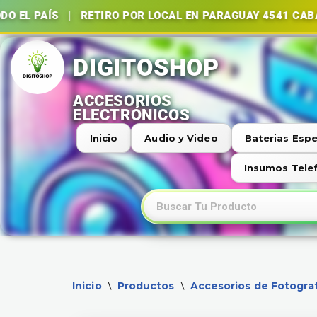
S | RETIRO POR LOCAL EN PARAGUAY 4541 CABA | BATE
Ir
al
contenido
Inicio
Audio y Video
Baterias Espe
Insumos Tele
Inicio
Productos
Accesorios de Fotograf
\
\