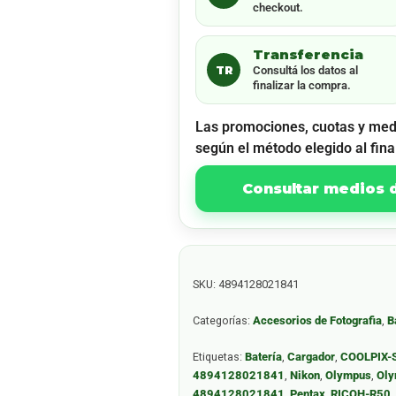
checkout.
Transferencia
TR
Consultá los datos al
finalizar la compra.
Las promociones, cuotas y med
según el método elegido al fina
Consultar medios
SKU:
4894128021841
Categorías:
Accesorios de Fotografia
,
B
Etiquetas:
Batería
,
Cargador
,
COOLPIX-
4894128021841
,
Nikon
,
Olympus
,
Oly
4894128021841
,
Pentax
,
RICOH-R50