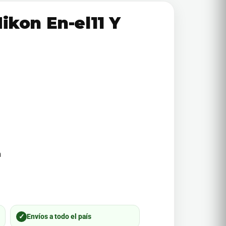
ikon En-el11 Y
m
✓
Envíos a todo el país