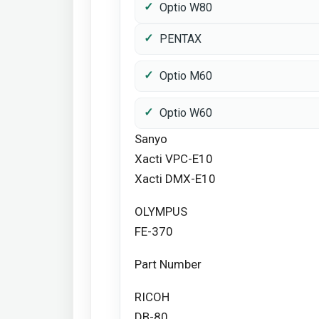
Optio W80
PENTAX
Optio M60
Optio W60
Sanyo
Xacti VPC-E10
Xacti DMX-E10
OLYMPUS
FE-370
Part Number
RICOH
DB-80