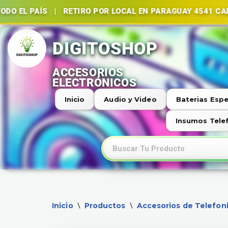
ÍS | RETIRO POR LOCAL EN PARAGUAY 4541 CABA | BAT
Ir
al
contenido
Inicio
Audio y Video
Baterias Espe
Insumos Tele
Inicio
Productos
Accesorios de Telefon
\
\