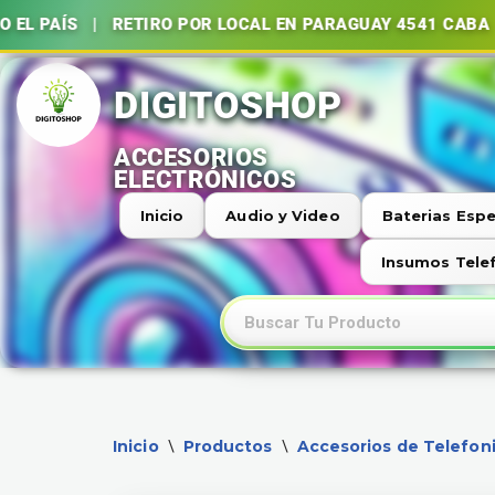
RETIRO POR LOCAL EN PARAGUAY 4541 CABA | BATERÍAS
Ir
al
contenido
Inicio
Audio y Video
Baterias Espe
Insumos Tele
Inicio
Productos
Accesorios de Telefon
\
\