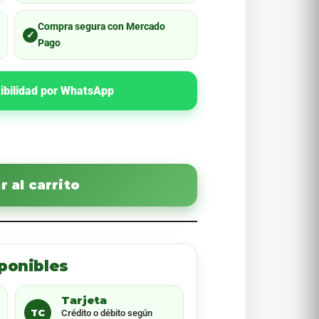
Compra segura con Mercado
✓
Pago
ibilidad por WhatsApp
 al carrito
ponibles
Tarjeta
TC
Crédito o débito según