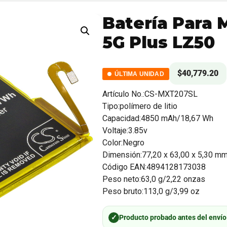
Batería Para 
5G Plus LZ50
$
40,779.20
ÚLTIMA UNIDAD
Artículo No.:CS-MXT207SL
Tipo:polímero de litio
Capacidad:4850 mAh/18,67 Wh
Voltaje:3.85v
Color:Negro
Dimensión:77,20 x 63,00 x 5,30 m
Código EAN:4894128173038
Peso neto:63,0 g/2,22 onzas
Peso bruto:113,0 g/3,99 oz
✓
Producto probado antes del envío