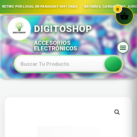
 | RETIRO POR LOCAL EN PARAGUAY 4541 CABA | BATERÍAS, CARGADORES, AU
0
Ir
al
contenido
Baterias Especiales Electronica Y Electricidad