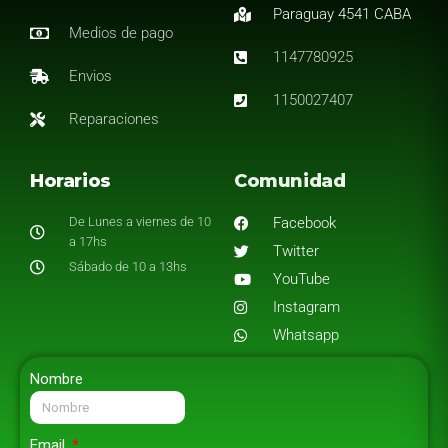
Paraguay 4541 CABA
Medios de pago
1147780925
Envios
1150027407
Reparaciones
Horarios
Comunidad
De Lunes a viernes de 10
Facebook
a 17hs
Twitter
Sábado de 10 a 13hs
YouTube
Instagram
Whatsapp
Nombre
Email