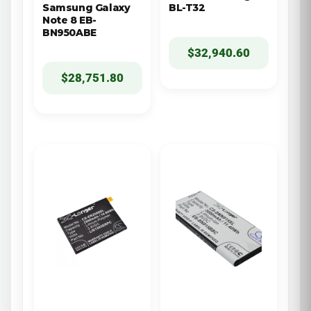
Samsung Galaxy
BL-T32
Note 8 EB-
BN950ABE
$
32,940.60
$
28,751.80