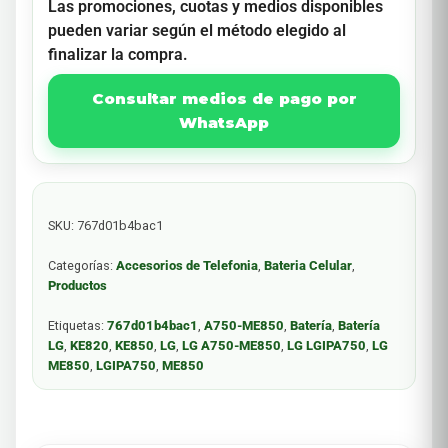
Las promociones, cuotas y medios disponibles
pueden variar según el método elegido al
finalizar la compra.
Consultar medios de pago por
WhatsApp
SKU:
767d01b4bac1
Categorías:
Accesorios de Telefonia
,
Bateria Celular
,
Productos
Etiquetas:
767d01b4bac1
,
A750-ME850
,
Batería
,
Batería
LG
,
KE820
,
KE850
,
LG
,
LG A750-ME850
,
LG LGIPA750
,
LG
ME850
,
LGIPA750
,
ME850