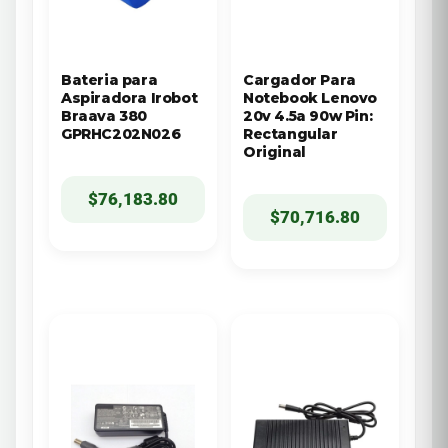
Bateria para
Cargador Para
Aspiradora Irobot
Notebook Lenovo
Braava 380
20v 4.5a 90w Pin:
GPRHC202N026
Rectangular
Original
$
76,183.80
$
70,716.80