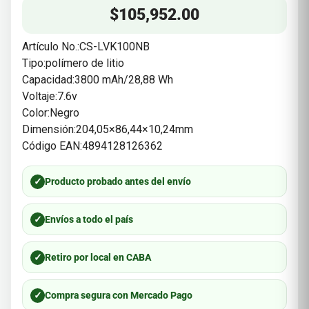
$
105,952.00
Artículo No.:CS-LVK100NB
Tipo:polímero de litio
Capacidad:3800 mAh/28,88 Wh
Voltaje:7.6v
Color:Negro
Dimensión:204,05×86,44×10,24mm
Código EAN:4894128126362
✓
Producto probado antes del envío
✓
Envíos a todo el país
✓
Retiro por local en CABA
✓
Compra segura con Mercado Pago