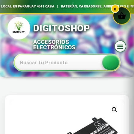
OCAL EN PARAGUAY 4541 CABA | BATERÍAS, CARGADORES, AURICULARES E INS
0
Ir
al
contenido
Baterias Especiales Electronica Y Electricidad