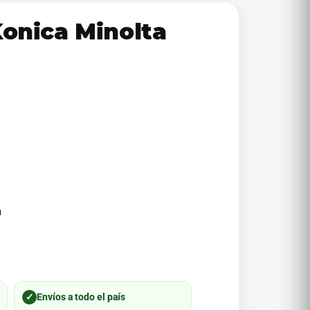
Konica Minolta
m
✓
Envíos a todo el país