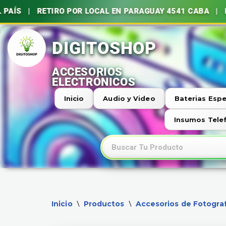
TIRO POR LOCAL EN PARAGUAY 4541 CABA | BATERÍAS, 
Ir
al
contenido
Inicio
Audio y Video
Baterias Espe
Insumos Tele
Inicio
Productos
Accesorios de Fotograf
\
\