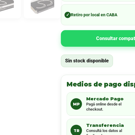
✓
Retiro por local en CABA
Consultar compat
Sin stock disponible
Medios de pago dis
Mercado Pago
MP
Pagá online desde el
checkout.
Transferencia
TR
Consultá los datos al