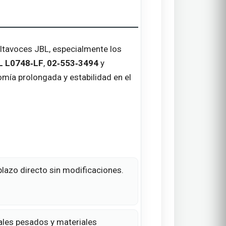
ltavoces JBL, especialmente los
L L0748‑LF
,
02‑553‑3494
y
omía prolongada y estabilidad en el
lazo directo sin modificaciones.
tales pesados y materiales