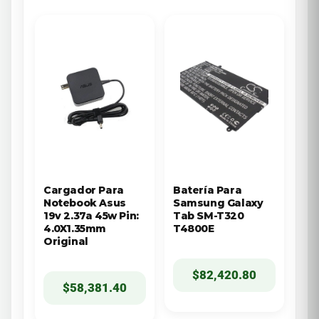
Cargador Para
Batería Para
Notebook Asus
Samsung Galaxy
19v 2.37a 45w Pin:
Tab SM-T320
4.0X1.35mm
T4800E
Original
$
82,420.80
$
58,381.40