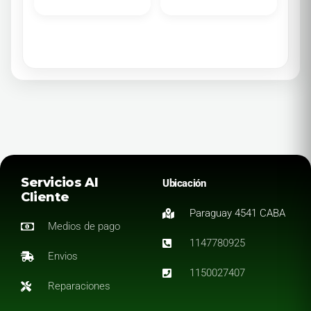
Servicios Al
Ubicación
Cliente
Paraguay 4541 CABA
Medios de pago
1147780925
Envios
1150027407
Reparaciones