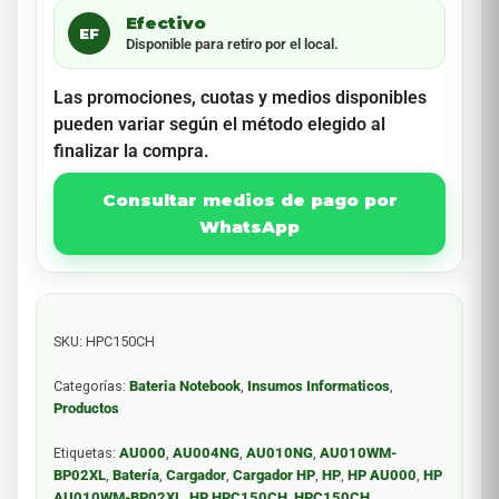
Efectivo
EF
Disponible para retiro por el local.
Las promociones, cuotas y medios disponibles
pueden variar según el método elegido al
finalizar la compra.
Consultar medios de pago por
WhatsApp
SKU:
HPC150CH
Categorías:
Bateria Notebook
,
Insumos Informaticos
,
Productos
Etiquetas:
AU000
,
AU004NG
,
AU010NG
,
AU010WM-
BP02XL
,
Batería
,
Cargador
,
Cargador HP
,
HP
,
HP AU000
,
HP
AU010WM-BP02XL
,
HP HPC150CH
,
HPC150CH