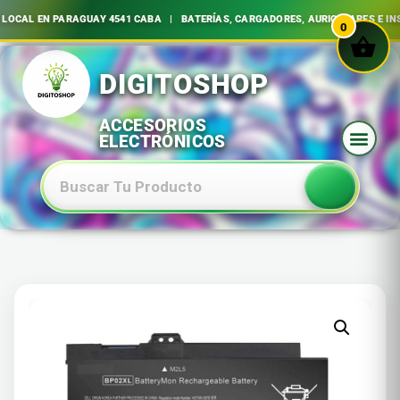
 EN PARAGUAY 4541 CABA | BATERÍAS, CARGADORES, AURICULARES E INSUMO
0
Ir
al
contenido
Baterias Especiales Electronica Y Electricidad