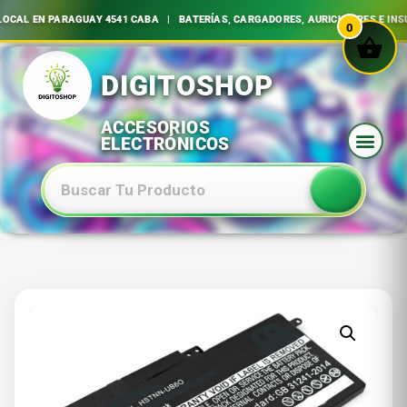
L EN PARAGUAY 4541 CABA | BATERÍAS, CARGADORES, AURICULARES E INSUMO
0
Ir
al
contenido
Baterias Especiales Electronica Y Electricidad