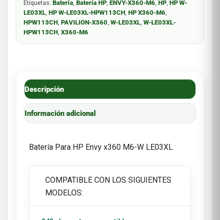
Etiquetas:
Batería
,
Batería HP
,
ENVY-X360-M6
,
HP
,
HP W-
LE03XL
,
HP W-LE03XL-HPW113CH
,
HP X360-M6
,
HPW113CH
,
PAVILION-X360
,
W-LE03XL
,
W-LE03XL-
HPW113CH
,
X360-M6
Descripción
Información adicional
Batería Para HP Envy x360 M6-W LE03XL
COMPATIBLE CON LOS SIGUIENTES
MODELOS: