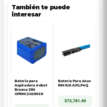
También te puede
interesar
Bateria para
Batería Para Asus
Aspiradora Irobot
R541UA A31LP4Q
Braava 380
GPRHC202N026
$
73,781.40