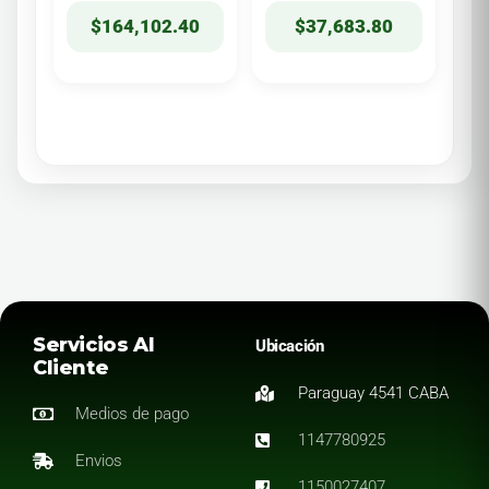
$
164,102.40
$
37,683.80
Servicios Al
Ubicación
Cliente
Paraguay 4541 CABA
Medios de pago
1147780925
Envios
1150027407