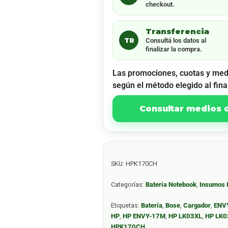
checkout.
Transferencia
TR
Consultá los datos al
finalizar la compra.
Las promociones, cuotas y med
según el método elegido al fina
Consultar medios
SKU:
HPK170CH
Categorías:
Bateria Notebook
,
Insumos 
Etiquetas:
Batería
,
Bose
,
Cargador
,
ENV
HP
,
HP ENVY-17M
,
HP LK03XL
,
HP LK
HPK170CH