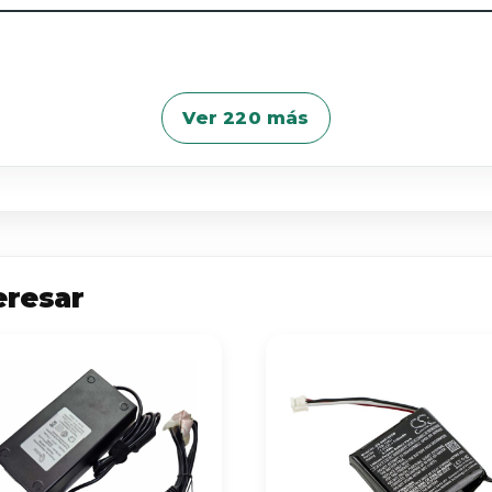
Ver 220 más
eresar