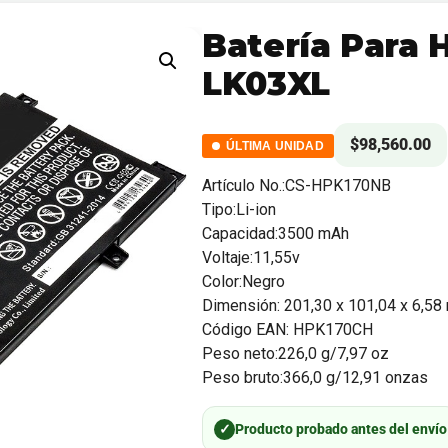
Batería Para 
LK03XL
$
98,560.00
ÚLTIMA UNIDAD
Artículo No.:CS-HPK170NB
Tipo:Li-ion
Capacidad:3500 mAh
Voltaje:11,55v
Color:Negro
Dimensión: 201,30 x 101,04 x 6,5
Código EAN: HPK170CH
Peso neto:226,0 g/7,97 oz
Peso bruto:366,0 g/12,91 onzas
✓
Producto probado antes del envío