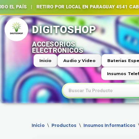
 | RETIRO POR LOCAL EN PARAGUAY 4541 CABA | BATER
Ir
al
contenido
Inicio
Audio y Video
Baterias Espe
Insumos Tele
Inicio
Productos
Insumos Informaticos
\
\