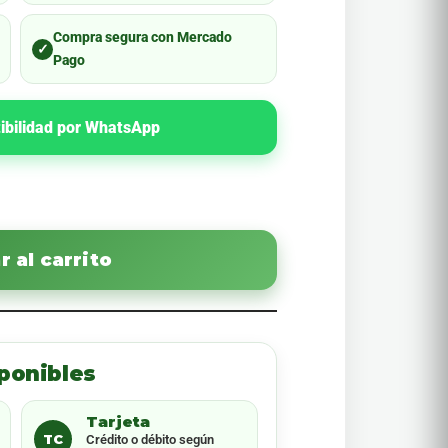
Compra segura con Mercado
✓
Pago
ibilidad por WhatsApp
 al carrito
ponibles
Tarjeta
TC
Crédito o débito según