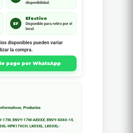
disponibilidad.
Efectivo
EF
Disponible para retiro por el
local.
ios disponibles pueden variar
lizar la compra.
 de pago por WhatsApp
Informaticos
,
Productos
Y-17M
,
ENVY-17M-AE0XX
,
ENVY-X360-15
,
03XL-HPK170CH
,
LK03XL
,
LK03XL-