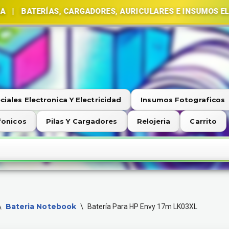
ÍAS, CARGADORES, AURICULARES E INSUMOS ELECTRÓNIC
ciales Electronica Y Electricidad
Insumos Fotograficos
fonicos
Pilas Y Cargadores
Relojeria
Carrito
Bateria Notebook
\
\
Batería Para HP Envy 17m LK03XL