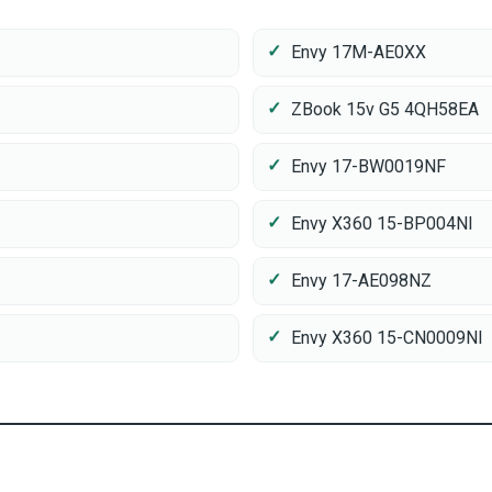
Envy 17M-AE0XX
ZBook 15v G5 4QH58EA
Envy 17-BW0019NF
Envy X360 15-BP004NI
Envy 17-AE098NZ
Envy X360 15-CN0009NI