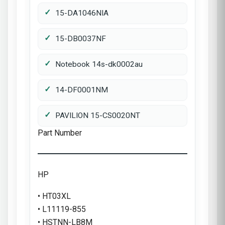
15-DA1046NIA
15-DB0037NF
Notebook 14s-dk0002au
14-DF0001NM
PAVILION 15-CS0020NT
Part Number
HP
• HT03XL
• L11119-855
• HSTNN-LB8M