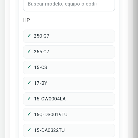
HP
250 G7
255 G7
15-CS
17-BY
15-CW0004LA
15Q-DS0019TU
15-DA0322TU