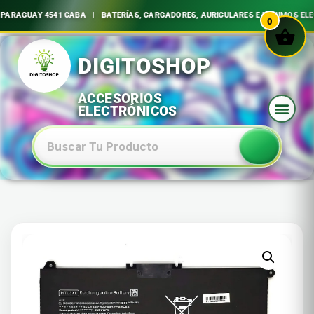
ARAGUAY 4541 CABA | BATERÍAS, CARGADORES, AURICULARES E INSUMOS ELE
0
Ir
al
contenido
Baterias Especiales Electronica Y Electricidad