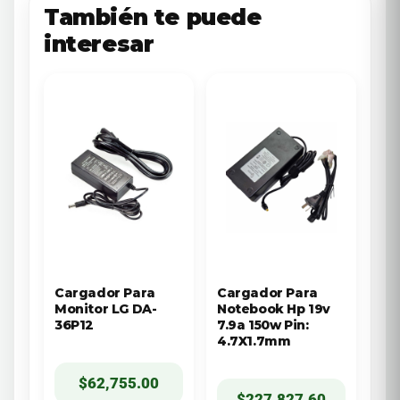
También te puede
interesar
Cargador Para
Cargador Para
Monitor LG DA-
Notebook Hp 19v
36P12
7.9a 150w Pin:
4.7X1.7mm
$
62,755.00
$
227,827.60