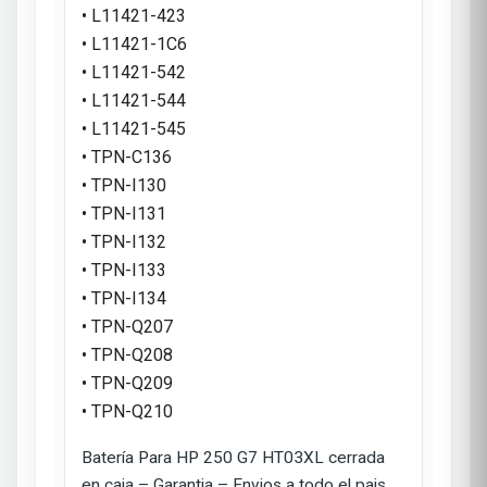
• L11421-423
• L11421-1C6
• L11421-542
• L11421-544
• L11421-545
• TPN-C136
• TPN-I130
• TPN-I131
• TPN-I132
• TPN-I133
• TPN-I134
• TPN-Q207
• TPN-Q208
• TPN-Q209
• TPN-Q210
Batería Para HP 250 G7 HT03XL cerrada
en caja – Garantia – Envios a todo el pais