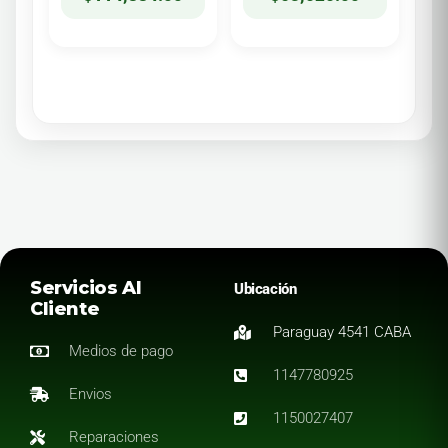
Servicios Al
Ubicación
Cliente
Paraguay 4541 CABA
Medios de pago
1147780925
Envios
1150027407
Reparaciones