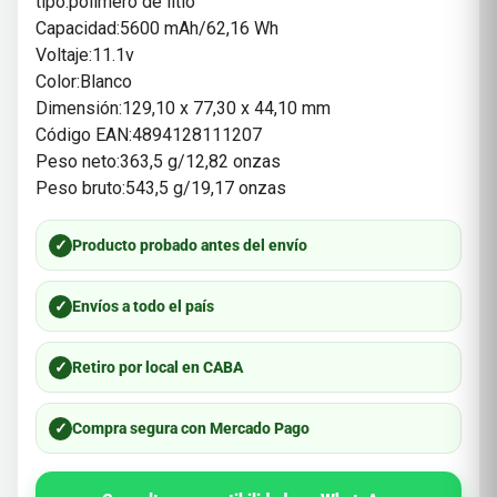
tipo:polímero de litio
Capacidad:5600 mAh/62,16 Wh
Voltaje:11.1v
Color:Blanco
Dimensión:129,10 x 77,30 x 44,10 mm
Código EAN:4894128111207
Peso neto:363,5 g/12,82 onzas
Peso bruto:543,5 g/19,17 onzas
✓
Producto probado antes del envío
✓
Envíos a todo el país
✓
Retiro por local en CABA
✓
Compra segura con Mercado Pago