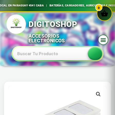
EN PARAGUAY 4541 CABA | BATERÍAS, CARGADORES, AURICULARES E INSUMOS
0
Ir
al
contenido
Baterias Especiales Electronica Y Electricidad