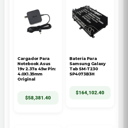
Cargador Para
Batería Para
Notebook Asus
Samsung Galaxy
19v 2.37a 45w Pin:
Tab SM-T230
4.0X1.35mm
SP4073B3H
Original
$
164,102.40
$
58,381.40