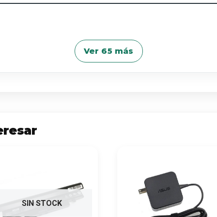
Ver 65 más
eresar
SIN STOCK