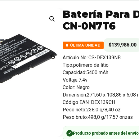
Batería Para D
CN-0N7T6
$
139,986.00
ÚLTIMA UNIDAD
Artículo No.:CS-DEX139NB
Tipo:polímero de litio
Capacidad:5400 mAh
Voltaje:7.4v
Color: Negro
Dimensión:271,60 x 108,86 x 5,08
Código EAN: DEX139CH
Peso neto:238,0 g/8,40 oz
Peso bruto:498,0 g/17,57 onzas
✓
Producto probado antes del envío