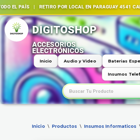
ÍS | RETIRO POR LOCAL EN PARAGUAY 4541 CABA | BAT
Ir
al
contenido
Inicio
Audio y Video
Baterias Espe
Insumos Tele
Inicio
Productos
Insumos Informaticos
\
\