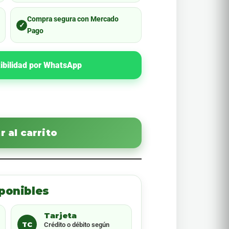
Compra segura con Mercado
✓
Pago
ibilidad por WhatsApp
 al carrito
ponibles
Tarjeta
TC
Crédito o débito según