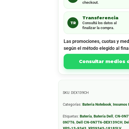
checkout.
Transferencia
TR
Consultá los datos al
finalizar la compra.
Las promociones, cuotas y med
según el método elegido al fina
Consultar medios
SKU:
DEX139CH
Categorías:
Bateria Notebook
,
Insumos 
Etiquetas:
Batería
,
Batería Dell
,
CN-0N7
0N7T6
,
Dell CN-0N7T6-DEX139CH
,
De
XPS-13-9343
,
XPS9343-1818SLV