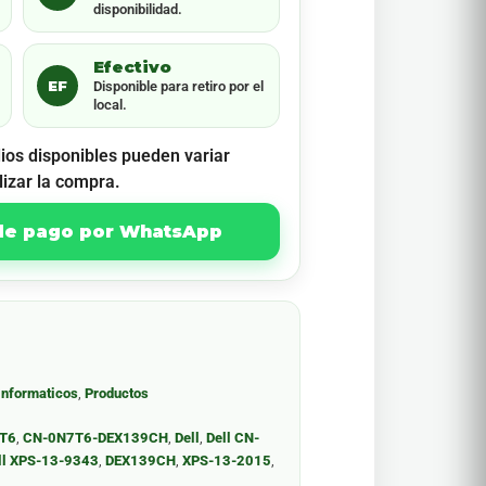
disponibilidad.
Efectivo
EF
Disponible para retiro por el
local.
ios disponibles pueden variar
lizar la compra.
 de pago por WhatsApp
Informaticos
,
Productos
T6
,
CN-0N7T6-DEX139CH
,
Dell
,
Dell CN-
ll XPS-13-9343
,
DEX139CH
,
XPS-13-2015
,